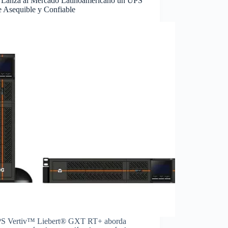
v Lanza al Mercado Latinoamericano un UPS
e Asequible y Confiable
S Vertiv™ Liebert® GXT RT+ aborda