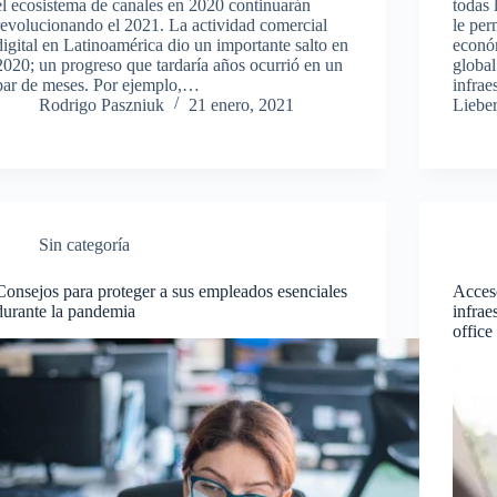
el ecosistema de canales en 2020 continuarán
todas 
revolucionando el 2021. La actividad comercial
le per
digital en Latinoamérica dio un importante salto en
econó
2020; un progreso que tardaría años ocurrió en un
global
par de meses. Por ejemplo,…
infrae
Rodrigo Paszniuk
21 enero, 2021
Liebe
Sin categoría
Consejos para proteger a sus empleados esenciales
Acceso
durante la pandemia
infrae
office