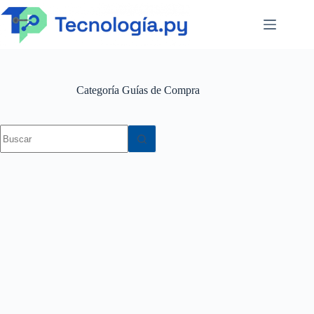
Saltar
al
contenido
Categoría
Guías de Compra
Sin
resultados