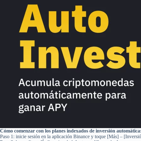
Cómo comenzar con los planes indexados de inversión automática
Paso 1: inicie sesión en la aplicación Binance y toque [Más] – [Inversi