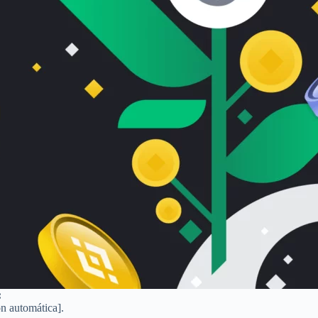
:
ón automática].