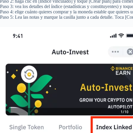
Paso 2: haga clic en [Índice vinculado] y toque [Crear plan] para come
Paso 3: vea los detalles del índice (estadísticas y constituyentes) y toqu
Paso 4: elige cuánto quieres comprar y la moneda estable que quieres us
Paso 5: Lea las notas y marque la casilla junto a cada detalle. Toca [Con