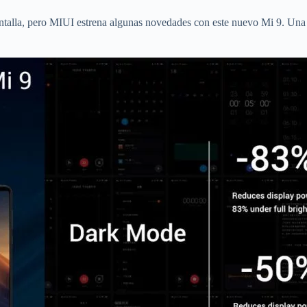
ntalla, pero MIUI estrena algunas novedades con este nuevo Mi 9. Una 