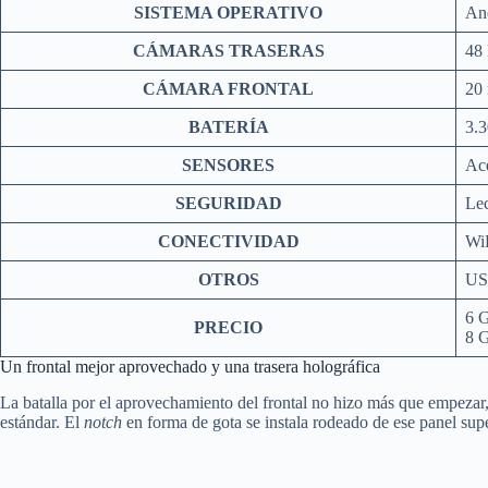
SISTEMA OPERATIVO
An
CÁMARAS TRASERAS
48 
CÁMARA FRONTAL
20 
BATERÍA
3.3
SENSORES
Ace
SEGURIDAD
Lec
CONECTIVIDAD
WiF
OTROS
US
6 G
PRECIO
8 G
Un frontal mejor aprovechado y una trasera holográfica
La batalla por el aprovechamiento del frontal no hizo más que empezar
estándar. El
notch
en forma de gota se instala rodeado de ese panel 