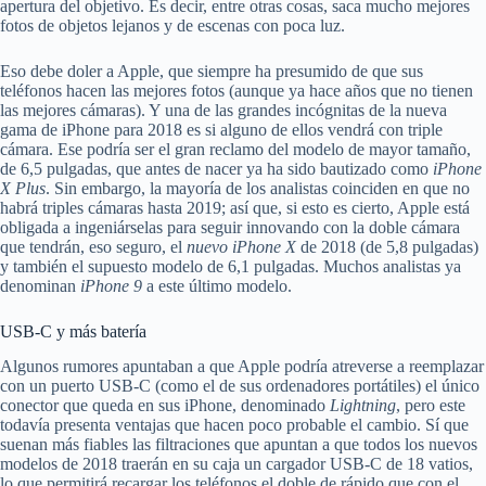
apertura del objetivo. Es decir, entre otras cosas, saca mucho mejores
fotos de objetos lejanos y de escenas con poca luz.
Eso debe doler a Apple, que siempre ha presumido de que sus
teléfonos hacen las mejores fotos (aunque ya hace años que no tienen
las mejores cámaras). Y una de las grandes incógnitas de la nueva
gama de iPhone para 2018 es si alguno de ellos vendrá con triple
cámara. Ese podría ser el gran reclamo del modelo de mayor tamaño,
de 6,5 pulgadas, que antes de nacer ya ha sido bautizado como
iPhone
X Plus
. Sin embargo, la mayoría de los analistas coinciden en que no
habrá triples cámaras hasta 2019; así que, si esto es cierto, Apple está
obligada a ingeniárselas para seguir innovando con la doble cámara
que tendrán, eso seguro, el
nuevo iPhone X
de 2018 (de 5,8 pulgadas)
y también el supuesto modelo de 6,1 pulgadas. Muchos analistas ya
denominan
iPhone 9
a este último modelo.
USB-C y más batería
Algunos rumores apuntaban a que Apple podría atreverse a reemplazar
con un puerto USB-C (como el de sus ordenadores portátiles) el único
conector que queda en sus iPhone, denominado
Lightning
, pero este
todavía presenta ventajas que hacen poco probable el cambio. Sí que
suenan más fiables las filtraciones que apuntan a que todos los nuevos
modelos de 2018 traerán en su caja un cargador USB-C de 18 vatios,
lo que permitirá recargar los teléfonos el doble de rápido que con el