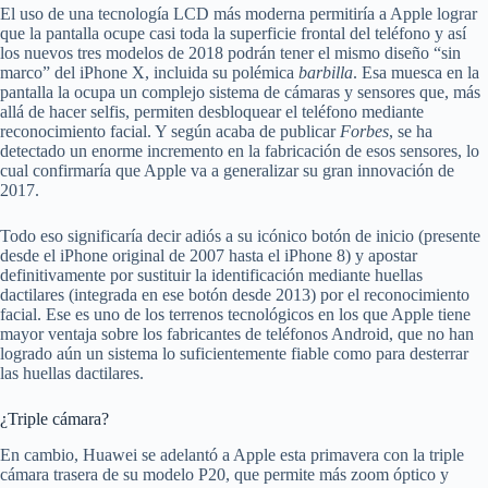
El uso de una tecnología LCD más moderna permitiría a Apple lograr
que la pantalla ocupe casi toda la superficie frontal del teléfono y así
los nuevos tres modelos de 2018 podrán tener el mismo diseño “sin
marco” del iPhone X, incluida su polémica
barbilla
. Esa muesca en la
pantalla la ocupa un complejo sistema de cámaras y sensores que, más
allá de hacer selfis, permiten desbloquear el teléfono mediante
reconocimiento facial. Y según acaba de publicar
Forbes
, se ha
detectado un enorme incremento en la fabricación de esos sensores, lo
cual confirmaría que Apple va a generalizar su gran innovación de
2017.
Todo eso significaría decir adiós a su icónico botón de inicio (presente
desde el iPhone original de 2007 hasta el iPhone 8) y apostar
definitivamente por sustituir la identificación mediante huellas
dactilares (integrada en ese botón desde 2013) por el reconocimiento
facial. Ese es uno de los terrenos tecnológicos en los que Apple tiene
mayor ventaja sobre los fabricantes de teléfonos Android, que no han
logrado aún un sistema lo suficientemente fiable como para desterrar
las huellas dactilares.
¿Triple cámara?
En cambio, Huawei se adelantó a Apple esta primavera con la triple
cámara trasera de su modelo P20, que permite más zoom óptico y