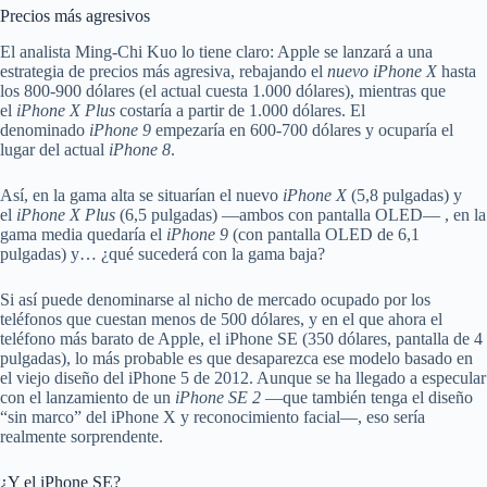
Precios más agresivos
El analista Ming-Chi Kuo lo tiene claro: Apple se lanzará a una
estrategia de precios más agresiva, rebajando el
nuevo iPhone X
hasta
los 800-900 dólares (el actual cuesta 1.000 dólares), mientras que
el
iPhone X Plus
costaría a partir de 1.000 dólares. El
denominado
iPhone 9
empezaría en 600-700 dólares y ocuparía el
lugar del actual
iPhone 8
.
Así, en la gama alta se situarían el nuevo
iPhone X
(5,8 pulgadas) y
el
iPhone X Plus
(6,5 pulgadas) —ambos con pantalla OLED— , en la
gama media quedaría el
iPhone 9
(con pantalla OLED de 6,1
pulgadas) y… ¿qué sucederá con la gama baja?
Si así puede denominarse al nicho de mercado ocupado por los
teléfonos que cuestan menos de 500 dólares, y en el que ahora el
teléfono más barato de Apple, el iPhone SE (350 dólares, pantalla de 4
pulgadas), lo más probable es que desaparezca ese modelo basado en
el viejo diseño del iPhone 5 de 2012. Aunque se ha llegado a especular
con el lanzamiento de un
iPhone SE 2
—que también tenga el diseño
“sin marco” del iPhone X y reconocimiento facial—, eso sería
realmente sorprendente.
¿Y el iPhone SE?