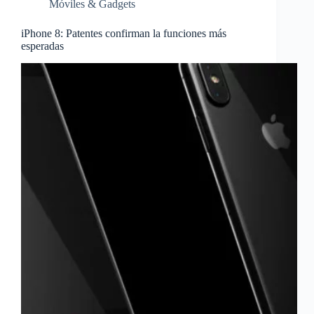
Móviles & Gadgets
iPhone 8: Patentes confirman la funciones más
esperadas